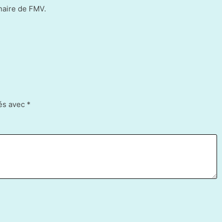
enaire de FMV.
ués avec
*