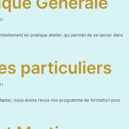
ique Générale
9
21
mai
2021
iellement en pratique atelier, qui permet de se lancer dans
s particuliers
18
21
juin
2021
dapter, nous avons revus nos programme de formation pour