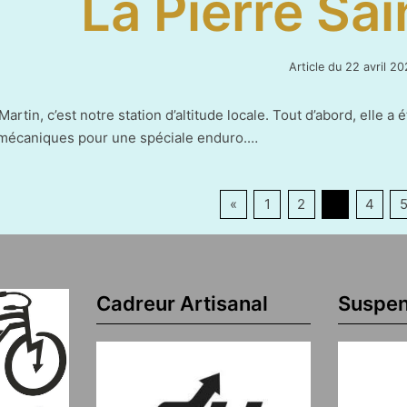
La Pierre Sai
Article du
22 avril 20
Martin, c’est notre station d’altitude locale. Tout d’abord, elle 
mécaniques pour une spéciale enduro.…
on
«
1
2
3
4
ions
Cadreur Artisanal
Suspen