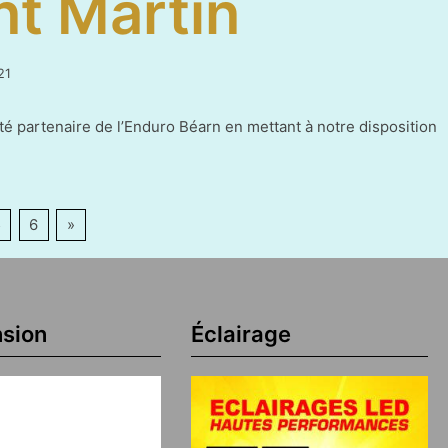
nt Martin
8
21
juin
2021
a été partenaire de l’Enduro Béarn en mettant à notre disposition
5
6
»
sion
Éclairage