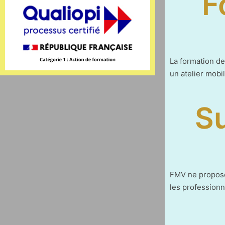
F
La formation de
un atelier mobi
Su
FMV ne propose
les professionn