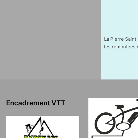
La Pierre Saint 
les remontées 
Paginati
des
publicat
Encadrement VTT