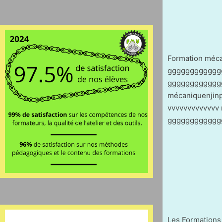
Formation méc
gggggggggggggg
ggggggggggggg
mécaniquenjin
vvvvvvvvvvvvv 
gggggggggggggg
Les Formations 