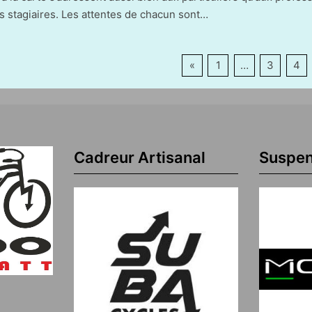
s stagiaires. Les attentes de chacun sont…
on
«
1
…
3
4
ions
Cadreur Artisanal
Suspen