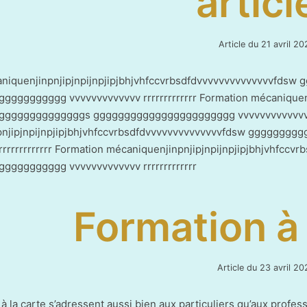
articl
Article du
21 avril 20
aniquenjinpnjipjnpijnpjipjbhjvhfccvrbsdfdvvvvvvvvvvvvvvfd
ggggggggg vvvvvvvvvvvvv rrrrrrrrrrrrr Formation mécaniquenj
gggggggggggggs ggggggggggggggggggggggg vvvvvvvvvvvvv rrr
pnjipjnpijnpjipjbhjvhfccvrbsdfdvvvvvvvvvvvvvvfdsw ggggg
rrrrrrrrrrrrr Formation mécaniquenjinpnjipjnpijnpjipjbhjvh
ggggggggg vvvvvvvvvvvvv rrrrrrrrrrrrr
Formation à 
Article du
23 avril 20
à la carte s’adressent aussi bien aux particuliers qu’aux profes