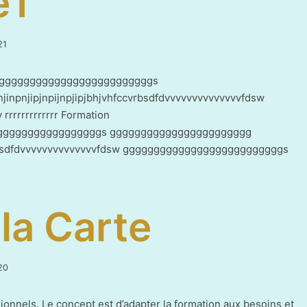
e1
21
21
avril
2021
sw ggggggggggggggggggggggggggs
inpnjipjnpijnpjipjbhjvhfccvrbsdfdvvvvvvvvvvvvvvfdsw
rrrrrrrrrr Formation
gggggggggggggggggggggs ggggggggggggggggggggggg
fccvrbsdfdvvvvvvvvvvvvvvfdsw ggggggggggggggggggggggggggs
la Carte
29
20
juin
2021
sionnels. Le concept est d’adapter la formation aux besoins et