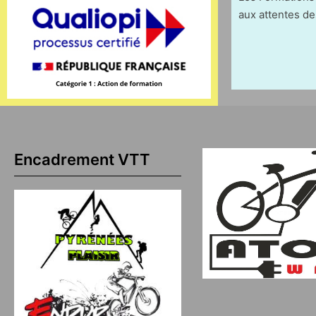
aux attentes de
Paginati
des
publicat
Encadrement VTT