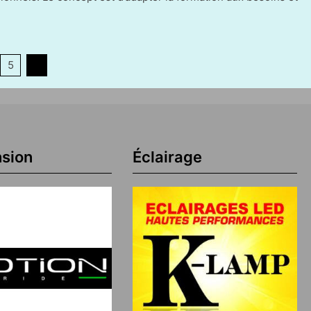
5
6
sion
Éclairage